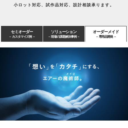
小ロット対応、試作品対応、設計相談承ります。
セミオーダー
ソリューション
オーダーメイド
－ カスタマイズ例 －
－ 現場の課題解決事例 －
－ 専用品開発 －