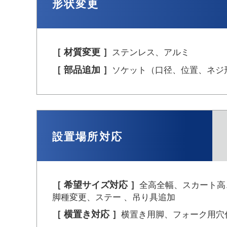
形状変更
［ 材質変更 ］
ステンレス、アルミ
［ 部品追加 ］
ソケット
（口径、位置、ネジ
設置場所対応
［ 希望サイズ対応 ］
全高全幅、
スカート高
脚種変更、ステー 、
吊り具追加
［ 横置き対応 ］
横置き用脚、
フォーク用穴