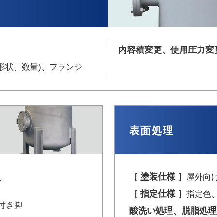
内容積変更、使用圧力変
形状、数量)、
フランジ
表面処理
［ 塗装仕様 ］
、
屋外向
［ 指定仕様 ］
指定色
付き脚
酸洗い処理、脱脂処理