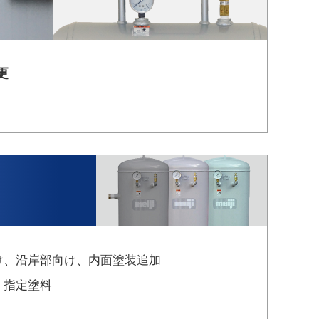
更
け、沿岸部向け、
内面塗装追加
、指定塗料