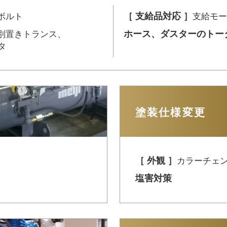
［ 支給品対応 ］
ボルト
支給モー
ホース、ダスターのトー
別置きトランス、
タ
塗装仕様変更
［ 外観 ］
カラーチェ
塩害対策