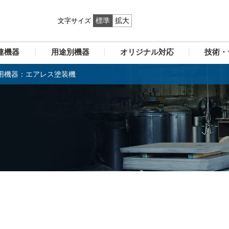
標準
拡大
文字サイズ
連機器
用途別機器
オリジナル対応
技術・
用機器：エアレス塗装機