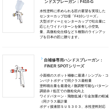
ンドスプレーガン：F410-G
水性塗料に求められる匠の要望を実現した
センターカップ仕様「F410シリーズ」
大型ボディーとセンターカップで吐出量に
応じたワイドパターンを保有し小空気
量、高微粒化仕様など５種類のラインアッ
プを日本の匠に贈ります。
自補修専用ハンドスプレーガン：
FINER SPOTシリーズ
小面積のスポット補修に最適 / シンプル・コ
ンパクトボディで同クラス最軽量
塗料噴出量を最適化 / 微調整可能なパターン
調節弁 / 低圧での微粒化向上
ワイドパターン・飛散低減 / 引金加重の軽減
（同クラス最計量
ボディ接液部ＳＵＳ３０３、水性塗料対応