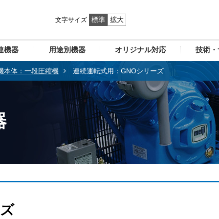
標準
拡大
文字サイズ
連機器
用途別機器
オリジナル対応
技術・
機本体：一段圧縮機
連続運転式用：GNOシリーズ
器
ーズ