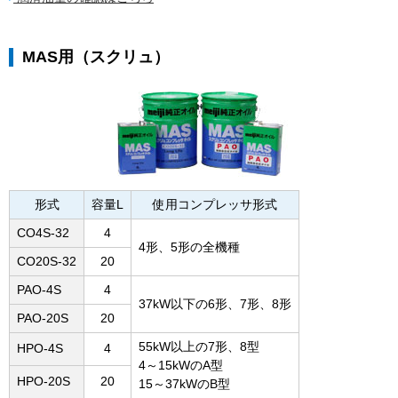
MAS用（スクリュ）
形式
容量L
使用コンプレッサ形式
CO4S-32
4
4形、5形の全機種
CO20S-32
20
PAO-4S
4
37kW以下の6形、7形、8形
PAO-20S
20
55kW以上の7形、8型
HPO-4S
4
4～15kWのA型
HPO-20S
20
15～37kWのB型