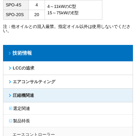
SPO-4S
4
4～11kWのC型
15～75kWのE型
SPO-20S
20
注：他オイルとの混入厳禁。指定オイル以外は使用しないでくださ
い。
技術情報
LCCの追求
エアコンサルティング
圧縮機関連
選定関連
製品特長
エースコントローラー