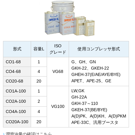
ISO
形式
容量L
使用コンプレッサ形式
グレード
CO1-68
1
G、GH、GN
GKH-22、GKEH-22
CO4-68
4
VG68
GHEH-37(E/AE/AYE/BYE)
APET、APE-25、GE
CO20-68
20
LW,GK
CO1A-100
1
GH-22A
CO2A-100
2
GKH-37～110
VG100
GKEH-37(BE/BYE)
CO4A-100
4
A(D)PK、A(D)KH、A(D)PKM
CO20A-100
20
APE-33C、汎用ブースタ
潤滑油量の確認はこちら