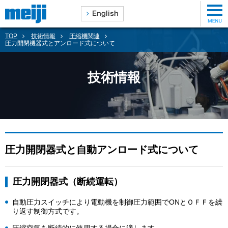
TOP
技術情報
圧縮機関連
圧力開閉機器式とアンロード式について
技術情報
圧力開閉器式と自動アンロード式について
圧力開閉器式（断続運転）
自動圧力スイッチにより電動機を制御圧力範囲でONとＯＦＦを繰
り返す制御方式です。