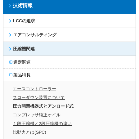
技術情報
LCCの追求
エアコンサルティング
圧縮機関連
選定関連
製品特長
エースコントローラー
スローダウン装置について
圧力開閉機器式とアンロード式
コンプレッサ純正オイル
１段圧縮機と2段圧縮機の違い
比動力とは(SPC)