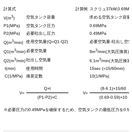
計算式
計算例
スクリュ37kW,0.69M
3
空気タンク容量
求める空気タンク容量
V(m
)
P1(MPa)
空気タンク圧力
0.69MPa
P2(MPa)
必要吐出し圧力
0.49MPa
3
使用空気量(Q=Q1-Q2)
必要空気量-吐出し空
Q(m
/min)
3
3
必要空気量
Q1(m
/min)
8m
/min(大気圧換算)
3
3
吐出し空気量
Q2(m
/min)
6.1m
/min(大気圧換算
t(min)
使用時間
15sec (=15/60min)
C(1/MPa)
換算定数
10(1/MPa)
Q×t
(8-6.1)×15/60
V=
V=
(P1-P2)×C
(0.69-0.59)×10
※必要圧力の0.49MPaを確保するため、空気タンクの最低圧力を0.5