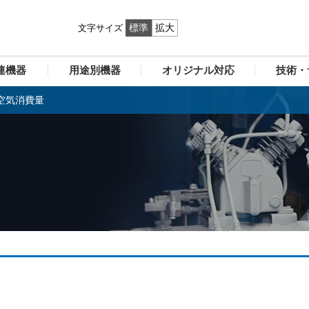
標準
拡大
文字サイズ
連機器
用途別機器
オリジナル対応
技術・
空気消費量