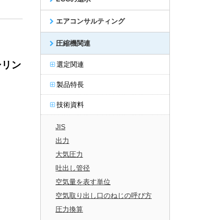
エアコンサルティング
圧縮機関連
シリン
選定関連
製品特長
技術資料
JIS
出力
大気圧力
吐出し管径
空気量を表す単位
空気取り出し口のねじの呼び方
圧力換算