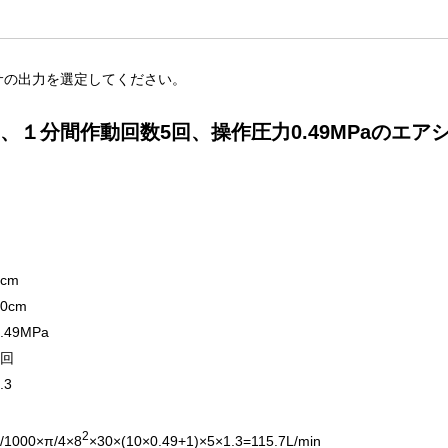
サの出力を選定してください。
m、１分間作動回数5回、操作圧力0.49MPaのエア
8cm
30cm
0.49MPa
5回
.3
2
/1000×π/4×8
×30×(10×0.49+1)×5×1.3=115.7L/min