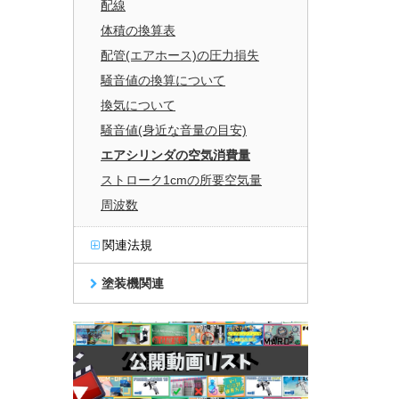
配線
体積の換算表
配管(エアホース)の圧力損失
騒音値の換算について
換気について
騒音値(身近な音量の目安)
エアシリンダの空気消費量
ストローク1cmの所要空気量
周波数
関連法規
塗装機関連