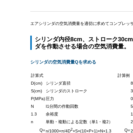
エアシリンダの空気消費量を適切に求めてコンプレッ
シリンダ内径8cm、ストローク30c
ダを作動させる場合の空気消費量。
シリンダの空気消費量Qを求める
計算式
計算例
D(cm)
シリンダ直径
S(cm)
シリンダのストローク
P(MPa)
圧力
N
I1分間の作動回数
1.3
余裕度
1
n
単動・複動による定数（単1・複2）
2
2
Q=
Q=
n/1000×π/4D
×S×(10×P+1)×N×1.3
2