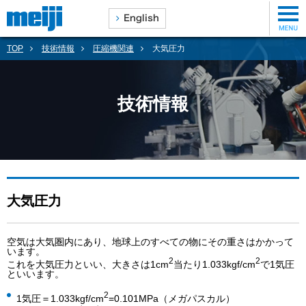
TOP
技術情報
圧縮機関連
大気圧力
技術情報
大気圧力
空気は大気圏内にあり、地球上のすべての物にその重さはかかって
います。
2
2
これを大気圧力といい、大きさは1cm
当たり1.033kgf/cm
で1気圧
といいます。
2
1気圧＝1.033kgf/cm
=0.101MPa（メガパスカル）