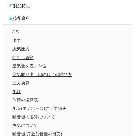
製品特長
技術資料
JIS
出力
大気圧力
吐出し管径
空気量を表す単位
空気取り出し口のねじの呼び方
圧力換算
配線
体積の換算表
配管(エアホース)の圧力損失
騒音値の換算について
換気について
騒音値(身近な音量の目安)