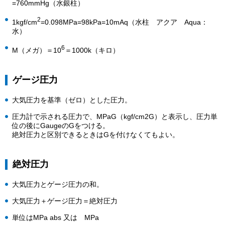
=760mmHg（水銀柱）
2
1kgf/cm
=0.098MPa=98kPa=10mAq（水柱 アクア Aqua：
水）
6
M（メガ）＝10
＝1000k（キロ）
ゲージ圧力
大気圧力を基準（ゼロ）とした圧力。
圧力計で示される圧力で、MPaG（kgf/cm2G）と表示し、圧力単
位の後にGaugeのGをつける。
絶対圧力と区別できるときはGを付けなくてもよい。
絶対圧力
大気圧力とゲージ圧力の和。
大気圧力＋ゲージ圧力＝絶対圧力
単位はMPa abs 又は MPa