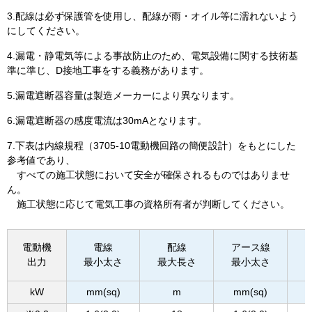
3.配線は必ず保護管を使用し、配線が雨・オイル等に濡れないよう
にしてください。
4.漏電・静電気等による事故防止のため、電気設備に関する技術基
準に準じ、D接地工事をする義務があります。
5.漏電遮断器容量は製造メーカーにより異なります。
6.漏電遮断器の感度電流は30mAとなります。
7.下表は内線規程（3705-10電動機回路の簡便設計）をもとにした
参考値であり、
すべての施工状態において安全が確保されるものではありませ
ん。
施工状態に応じて電気工事の資格所有者が判断してください。
電動機
電線
配線
アース線
出力
最小太さ
最大長さ
最小太さ
kW
mm(sq)
m
mm(sq)