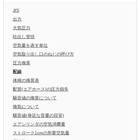
JIS
出力
大気圧力
吐出し管径
空気量を表す単位
空気取り出し口のねじの呼び方
圧力換算
配線
体積の換算表
配管(エアホース)の圧力損失
騒音値の換算について
換気について
騒音値(身近な音量の目安)
エアシリンダの空気消費量
ストローク1cmの所要空気量