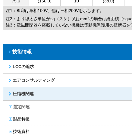
75.0
(150.0)
10
(38.0)
注1：※印は単相100V、他は三相200Vを示します。
2
注2：より線太さ単位がsq（スケ）又はmm
の場合は総面積（squ
注3：電磁開閉器を搭載していない機種は電動機保護用の遮断器を
技術情報
LCCの追求
エアコンサルティング
圧縮機関連
選定関連
製品特長
技術資料