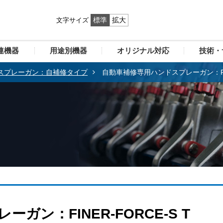
標準
拡大
文字サイズ
連機器
用途別機器
オリジナル対応
技術・
スプレーガン：自補修タイプ
自動車補修専用ハンドスプレーガン：FINE
ン：FINER-FORCE-S T