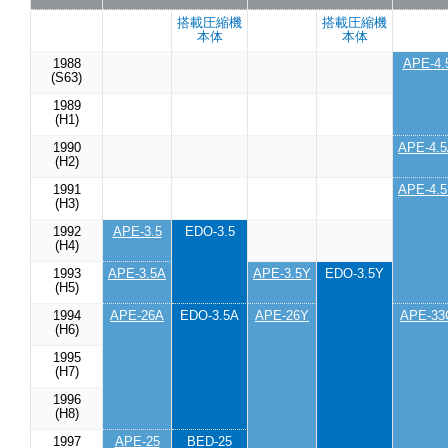
搭載圧縮機
搭載圧縮機
搭載圧縮機
搭載圧縮機
搭載圧縮機
搭載圧縮機
搭載圧縮機
搭載圧縮機
本体
本体
本体
本体
本体
本体
本体
本体
1988
1988
1988
1988
APE-4.
APE-4.
APE-4.
APE-4.
(S63)
(S63)
(S63)
(S63)
1989
1989
1989
1989
(H1)
(H1)
(H1)
(H1)
1990
1990
1990
1990
APE-4.
APE-4.
APE-4.
APE-4.
(H2)
(H2)
(H2)
(H2)
1991
1991
1991
1991
APE-4.
APE-4.
APE-4.
APE-4.
(H3)
(H3)
(H3)
(H3)
1992
1992
1992
1992
APE-3.5
APE-3.5
APE-3.5
APE-3.5
EDO-3.5
EDO-3.5
EDO-3.5
EDO-3.5
(H4)
(H4)
(H4)
(H4)
1993
1993
1993
1993
APE-3.5A
APE-3.5A
APE-3.5A
APE-3.5A
APE-3.5Y
APE-3.5Y
APE-3.5Y
APE-3.5Y
EDO-3.5Y
EDO-3.5Y
EDO-3.5Y
EDO-3.5Y
(H5)
(H5)
(H5)
(H5)
1994
1994
1994
1994
APE-26A
APE-26A
APE-26A
APE-26A
EDO-3.5A
EDO-3.5A
EDO-3.5A
EDO-3.5A
APE-26Y
APE-26Y
APE-26Y
APE-26Y
APE-33
APE-33
APE-33
APE-33
(H6)
(H6)
(H6)
(H6)
1995
1995
1995
1995
(H7)
(H7)
(H7)
(H7)
1996
1996
1996
1996
(H8)
(H8)
(H8)
(H8)
1997
1997
1997
1997
APE-25
APE-25
APE-25
APE-25
BED-25
BED-25
BED-25
BED-25