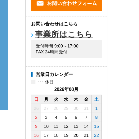
お問い合わせはこちら
事業所はこちら
受付時間 9:00～17:00
GNO-1A
GNO-1A
GNO-1A
GNO-1A
GND-1A
GND-1A
GND-1A
GND-1A
GNO-1A
GNO-1A
GNO-1A
GNO-1A
GE-1A
GE-1A
GE-1A
GE-1A
FAX 24時間受付
営業日カレンダー
･･･ 休日
2026年08月
日
月
火
水
木
金
土
26
27
28
29
30
31
1
HC-1B
HC-1B
HC-1B
HC-1B
2
3
4
5
6
7
8
9
10
11
12
13
14
15
16
17
18
19
20
21
22