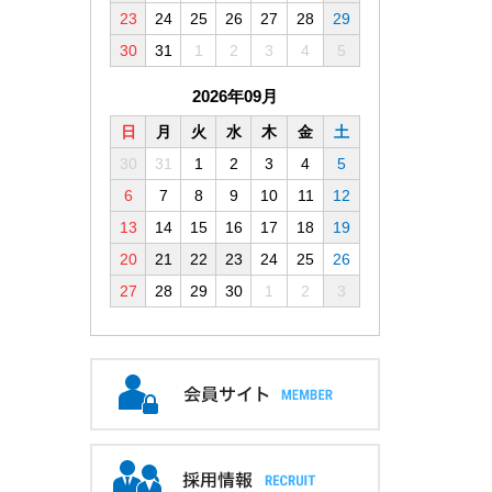
23
24
25
26
27
28
29
GNO-1C
GNO-1C
GNO-1C
GNO-1C
30
31
1
2
3
4
5
2026年09月
日
月
火
水
木
金
土
30
31
1
2
3
4
5
6
7
8
9
10
11
12
13
14
15
16
17
18
19
GND-08C
GND-08C
GND-08C
GND-08C
20
21
22
23
24
25
26
27
28
29
30
1
2
3
GND-08D
GND-08D
GND-08D
GND-08D