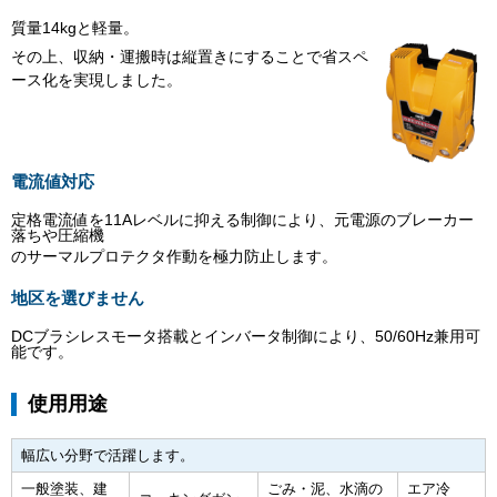
質量14kgと軽量。
その上、収納・運搬時は縦置きにすることで省スペ
ース化を実現しました。
電流値対応
定格電流値を11Aレベルに抑える制御により、元電源のブレーカー
落ちや圧縮機
のサーマルプロテクタ作動を極力防止します。
地区を選びません
DCブラシレスモータ搭載とインバータ制御により、50/60Hz兼用可
能です。
使用用途
幅広い分野で活躍します。
一般塗装、建
ごみ・泥、水滴の
エア冷