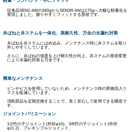
軽量・コンパクト・手にフィット
従来品SEN2-4Wの340gからSEN3R-4Wは175gへ大幅な軽量化を
実現しました。握りやすくフィットする形状です。
弁ばねと弁ステムを一体化、高耐久性、万全の水漏れ対策
弁ばねを弁ステムにはめ込み、メンテナンス時に弁ステムを取り
外しやすくしています。
さらに、弁ばねの強度を上げ耐久性が向上、弁ステムの形状変更
により水漏れ対策も万全です。
簡単なメンテナンス
ピンやビスを使用していないため、メンテナンス時の異物混入リ
スクを低減しています。
消耗部品を定期交換することで、長く安心して使用できる構造で
す。
ジョイントバリエーション
1/2竹の子ジョイント(外径φ16)、3/8竹の子ジョイント(外径
φ11.2)、フレキシブルジョイント、