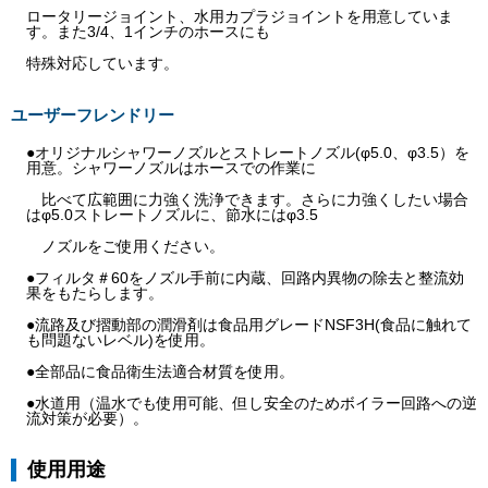
ロータリージョイント、水用カプラジョイントを用意していま
す。また3/4、1インチのホースにも
特殊対応しています。
ユーザーフレンドリー
●オリジナルシャワーノズルとストレートノズル(φ5.0、φ3.5）を
用意。シャワーノズルはホースでの作業に
比べて広範囲に力強く洗浄できます。さらに力強くしたい場合
はφ5.0ストレートノズルに、節水にはφ3.5
ノズルをご使用ください。
●フィルタ＃60をノズル手前に内蔵、回路内異物の除去と整流効
果をもたらします。
●流路及び摺動部の潤滑剤は食品用グレードNSF3H(食品に触れて
も問題ないレベル)を使用。
●全部品に食品衛生法適合材質を使用。
●水道用（温水でも使用可能、但し安全のためボイラー回路への逆
流対策が必要）。
使用用途