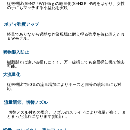
従来機比(SEN2-4W)165ｇの軽量化(SEN3Ｒ-4W)をはかり、女性
の手にもマッチする小型化を実現！
ボディ強度アップ
軽量でありながら過酷な作業現場に耐え得る強度を兼ね備えたＮ
ＥＷモデル。
異物混入防止
樹脂製とは違い破損しにくく、万一破損しても金属探知機で除去
可能。
大流量化
従来機比で50％の流量増加によりホースと同等の噴出量にも対
応。
流量調節、切替ノズル
切替ノズル付きの場合、ノズルのスライドにより流量が多く、ま
とまった流れになります(噴流）。