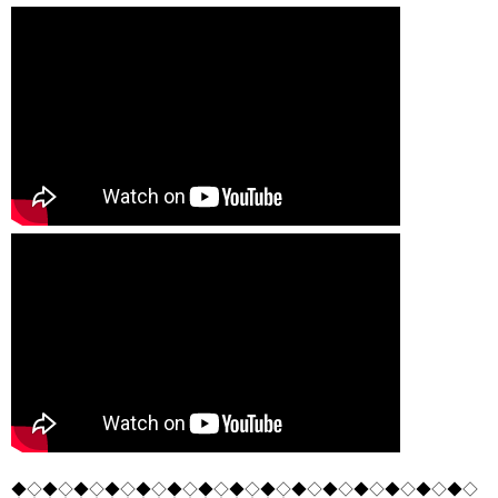
◆◇◆◇◆◇◆◇◆◇◆◇◆◇◆◇◆◇◆◇◆◇◆◇◆◇◆◇◆◇