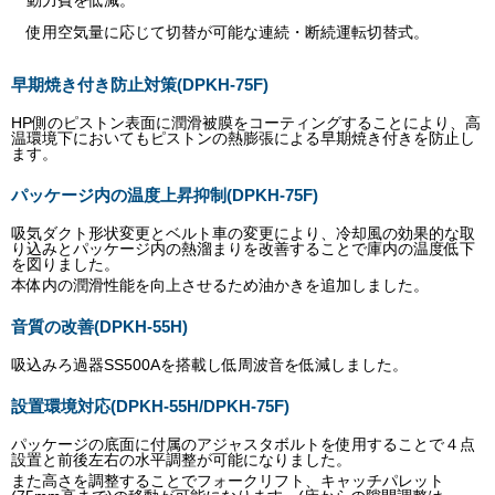
使用空気量に応じて切替が可能な連続・断続運転切替式。
早期焼き付き防止対策(DPKH-75F)
HP側のピストン表面に潤滑被膜をコーティングすることにより、高
温環境下においてもピストンの熱膨張による早期焼き付きを防止し
ます。
パッケージ内の温度上昇抑制(DPKH-75F)
吸気ダクト形状変更とベルト車の変更により、冷却風の効果的な取
り込みとパッケージ内の熱溜まりを改善することで庫内の温度低下
を図りました。
本体内の潤滑性能を向上させるため油かきを追加しました。
音質の改善(DPKH-55H)
吸込みろ過器SS500Aを搭載し低周波音を低減しました。
設置環境対応(DPKH-55H/DPKH-75F)
パッケージの底面に付属のアジャスタボルトを使用することで４点
設置と前後左右の水平調整が可能になりました。
また高さを調整することでフォークリフト、キャッチパレット