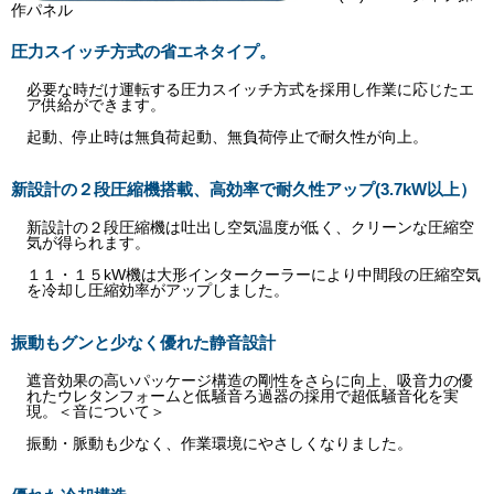
作パネル
圧力スイッチ方式の省エネタイプ。
必要な時だけ運転する圧力スイッチ方式を採用し作業に応じたエ
ア供給ができます。
起動、停止時は無負荷起動、無負荷停止で耐久性が向上。
新設計の２段圧縮機搭載、高効率で耐久性アップ(3.7kW以上）
新設計の２段圧縮機は吐出し空気温度が低く、クリーンな圧縮空
気が得られます。
１１・１５kW機は大形インタークーラーにより中間段の圧縮空気
を冷却し圧縮効率がアップしました。
振動もグンと少なく優れた静音設計
遮音効果の高いパッケージ構造の剛性をさらに向上、吸音力の優
れたウレタンフォームと低騒音ろ過器の採用で超低騒音化を実
現。＜音について＞
振動・脈動も少なく、作業環境にやさしくなりました。