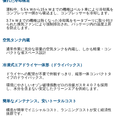
優れた冷却構造
運転中、5.5ｋＷから15ｋＷまでの機種はベルト車により冷却風を
コンプレッサー側から吸込まし、コンプレッサーを冷却します。
3.7ｋＷまでの機種は熱くなった冷却風をモータプーリに取り付け
られた換気ファンにより強制排出され、パッケージ内の温度上昇
を防止します。
空気タンク内蔵
通常作業に充分な容量の空気タンクを内蔵し、しかも軽量・コン
パクトな省スペース設計
冷凍式エアドライヤ一体形（ドライパックス）
ドライヤへの配管が不要で外観すっきり、縦形一体コンパクトタ
イプのドライパックス。
環境にやさしいオゾン破壊係数ゼロの冷媒ガスＲ４０７を採用
し、水分を含まない安定したクリーンエアを供給します。
簡単なメンテナンス。安いトータルコスト
構造が簡単でイニシャルコスト、ランニングコストが安く経済性
抜群です。