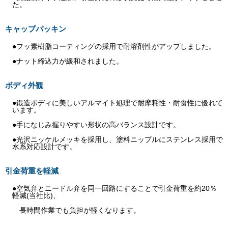
た。
キャップパッキン
●フッ素樹脂コーティングの採用で耐溶剤性がアップしました。
●ナット締込力が緩和されました。
ボディ外観
●鍛造ボディに美しいアルマイト処理で耐摩耗性・耐食性に優れて
います。
●手になじみ握りやすい形状の高バランス設計です。
●光沢ニッケルメッキを採用し、塗料ニップルにステンレス採用で
水系対応設計です。
引金荷重を軽減
●空気弁とニードル弁を同一回路にすることで引金荷重を約20％
軽減(当社比)、
長時間作業でも負担が軽くなります。