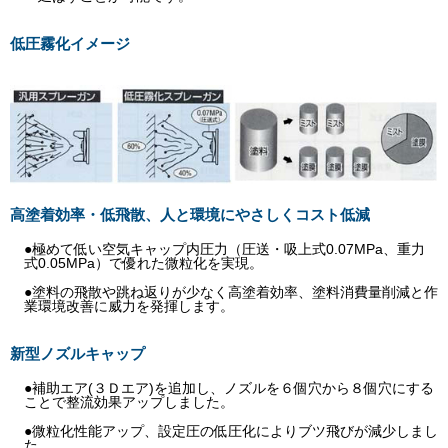
低圧霧化イメージ
高塗着効率・低飛散、人と環境にやさしくコスト低減
●極めて低い空気キャップ内圧力（圧送・吸上式0.07MPa、重力
式0.05MPa）で優れた微粒化を実現。
●塗料の飛散や跳ね返りが少なく高塗着効率、塗料消費量削減と作
業環境改善に威力を発揮します。
新型ノズルキャップ
●補助エア(３Ｄエア)を追加し、ノズルを６個穴から８個穴にする
ことで整流効果アップしました。
●微粒化性能アップ、設定圧の低圧化によりブツ飛びが減少しまし
た。